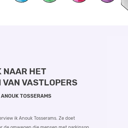
 NAAR HET
 VAN VASTLOPERS
T ANOUK TOSSERAMS
terview ik Anouk Tosserams. Ze doet
ar de omwegen die mensen met parkinson