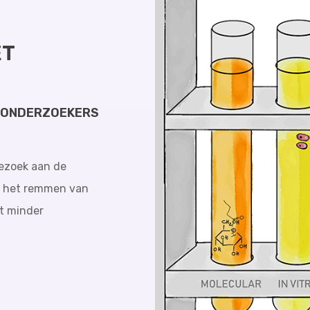
ET
NTONDERZOEKERS
bezoek aan de
of het remmen van
t minder