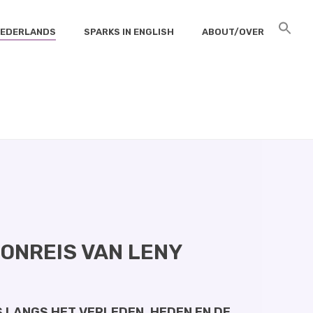
 NEDERLANDS
SPARKS IN ENGLISH
ABOUT/OVER
E
/
SPARKS IS HOME
/ ALLE SPARKS OP EEN RIJTJE
ONREIS VAN LENY
 LANGS HET VERLEDEN, HEDEN EN DE