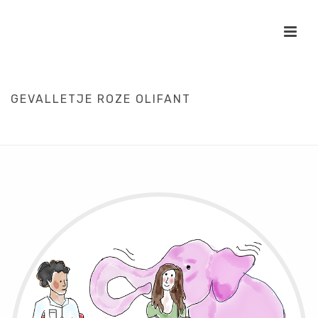
GEVALLETJE ROZE OLIFANT
HOME
/
PERSOONLIJK
/
SYMPTOMEN
/
ZORG
/
GEVALLETJE ROZE
OLIFANT