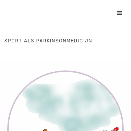
SPORT ALS PARKINSONMEDICIJN
HOME
/
REGIE
/
VAKTAAL UITGELEGD
/
WETENSCHAP
/
SPORT ALS
PARKINSONMEDICIJN