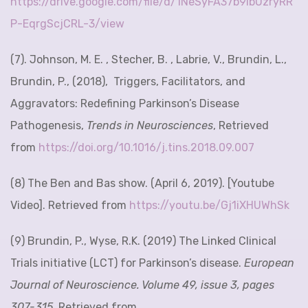
https://drive.google.com/file/d/1NeSyFA37b9IbUzryRR
P-EqrgScjCRL-3/view
(7). Johnson, M. E. , Stecher, B. , Labrie, V., Brundin, L.,
Brundin, P., (2018), Triggers, Facilitators, and
Aggravators: Redefining Parkinson’s Disease
Pathogenesis,
Trends in Neurosciences
, Retrieved
from
https://doi.org/10.1016/j.tins.2018.09.007
(8) The Ben and Bas show. (April 6, 2019). [Youtube
Video]. Retrieved from
https://youtu.be/Gj1iXHUWhSk
(9) Brundin, P., Wyse, R.K. (2019) The Linked Clinical
Trials initiative (LCT) for Parkinson’s disease.
European
Journal of Neuroscience. Volume 49, issue 3, pages
307-315.
Retrieved from