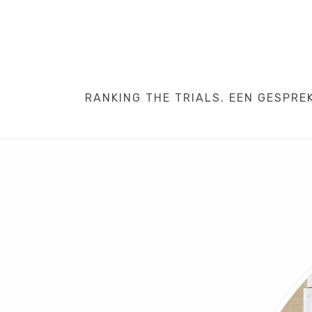
RANKING THE TRIALS. EEN GESPRE
HOME
/
INTERVIEW
/
OORZAKEN
/
WET