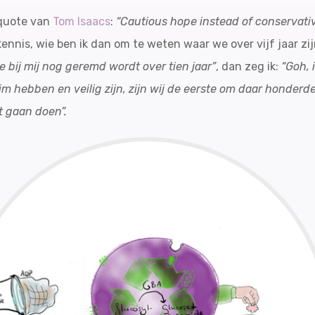
 quote van
Tom Isaacs
:
“Cautious hope instead of conservati
 kennis, wie ben ik dan om te weten waar we over vijf jaar z
kte bij mij nog geremd wordt over tien jaar”
, dan zeg ik:
“Goh, 
claim hebben en veilig zijn, zijn wij de eerste om daar honder
t gaan doen”.