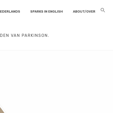
 NEDERLANDS
SPARKS IN ENGLISH
ABOUT/OVER
JDEN VAN PARKINSON.
BART POST OVER HOOP IN TIJDEN VAN PARKINSON.