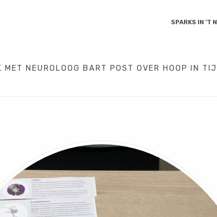
SPARKS IN ’T
K MET NEUROLOOG BART POST OVER HOOP IN TI
ENSCHAP
/
ZORG
/
RANKING THE TRIALS. EEN GESPREK MET NEUROLOOG 