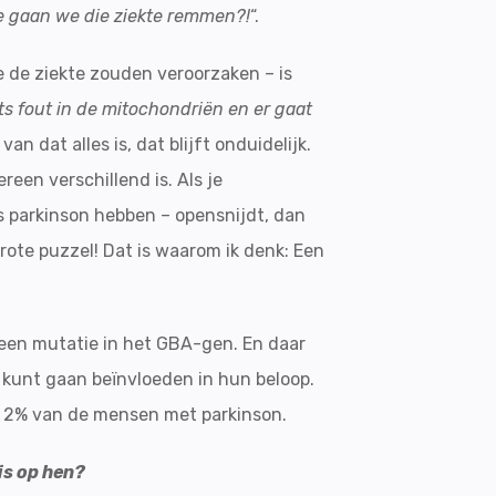
Hoe gaan we die ziekte remmen?!
“.
ie de ziekte zouden veroorzaken – is
ts fout in de mitochondriën en er gaat
an dat alles is, dat blijft onduidelijk.
reen verschillend is. Als je
 parkinson hebben – opensnijdt, dan
rote puzzel! Dat is waarom ik denk: Een
 een mutatie in het GBA-gen. En daar
e kunt gaan beïnvloeden in hun beloop.
ot 2% van de mensen met parkinson.
is op hen?