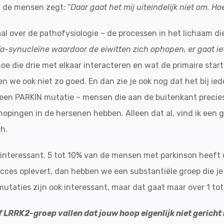
n de mensen zegt: “
Daar gaat het mij uiteindelijk niet om. 
aal over de pathofysiologie – de processen in het lichaam d
fa-synucleïne waardoor de eiwitten zich ophopen, er gaat ie
hoe die drie met elkaar interacteren en wat de primaire start v
 we ook niet zo goed. En dan zie je ook nog dat het bij iede
een PARKIN mutatie – mensen die aan de buitenkant precies
hopingen in de hersenen hebben. Alleen dat al, vind ik een g
h.
t interessant. 5 tot 10% van de mensen met parkinson heeft
succes oplevert, dan hebben we een substantiële groep die j
mutaties zijn ook interessant, maar dat gaat maar over 1 t
f LRRK2-groep vallen dat jouw hoop eigenlijk niet gericht 